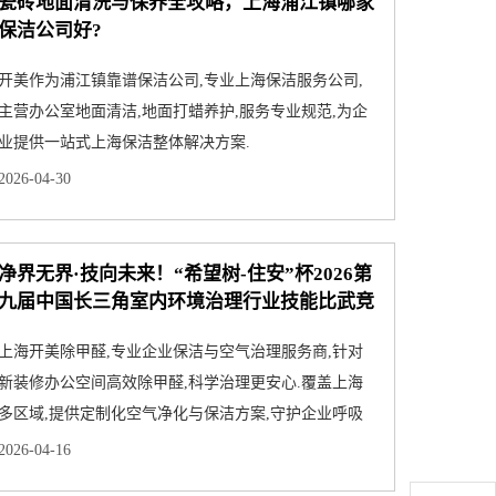
瓷砖地面清洗与保养全攻略，上海浦江镇哪家
保洁公司好?
开美作为浦江镇靠谱保洁公司,专业上海保洁服务公司,
主营办公室地面清洁,地面打蜡养护,服务专业规范,为企
业提供一站式上海保洁整体解决方案.
2026-04-30
净界无界·技向未来！“希望树-住安”杯2026第
九届中国长三角室内环境治理行业技能比武竞
赛圆满举行
上海开美除甲醛,专业企业保洁与空气治理服务商,针对
新装修办公空间高效除甲醛,科学治理更安心.覆盖上海
多区域,提供定制化空气净化与保洁方案,守护企业呼吸
健康.
2026-04-16