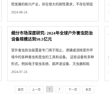
而发展的新兴产业，存在很大的刚性需求，不存在明显
周期性、区域性和···
2024-08-24
细分市场深度研究: 2024年全球户外害虫防治
设备规模达到50.5亿元
室外害虫防治装置是专门用于阻止、诱捕或消除室外环
境中的各种害虫和昆虫的工具和设备。 这些设备有多种
形式，例如电子驱虫系统、超声波设备、灭虫器和陷
阱，每种设备都针对···
2024-07-24
1
2
首页
上一页
下一页
末页