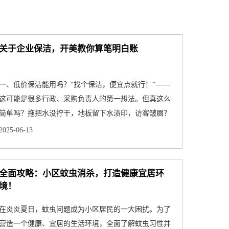
关于企业保洁，开美教你算笔明白账
一、低价保洁能用吗？“找个保洁，便宜点就行！”——
这可能是很多行政、采购负责人的第一想法。但真这么
简单吗？拖把水没拧干，地板留下水渍印，访客皱眉？
清洁死角没到位···
2025-06-13
全面攻略：小区蚊虫消杀，打造健康宜居环
境！
在炎炎夏日，蚊虫问题成为小区居民的一大困扰。为了
营造一个健康、宜居的生活环境，全面了解蚊虫习性并