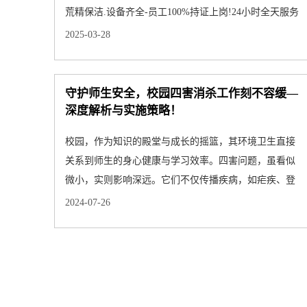
荒精保洁.设备齐全-员工100%持证上岗!24小时全天服务
2025-03-28
守护师生安全，校园四害消杀工作刻不容缓—
深度解析与实施策略！
校园，作为知识的殿堂与成长的摇篮，其环境卫生直接
关系到师生的身心健康与学习效率。四害问题，虽看似
微小，实则影响深远。它们不仅传播疾病，如疟疾、登
革热、鼠疫等，还···
2024-07-26