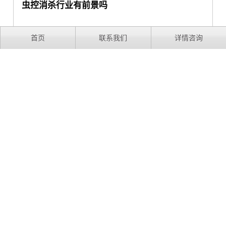
虫控消杀行业有前景吗
首页
联系我们
详情咨询
在大家的日常生活中，像老鼠，蟑螂还有蚊子等这些小动
物，多少都会给生活带去一些影响，那么如何去除这些有
害的小动物呢？于是像虫控消杀行业逐渐出现，该行业的
发展前景如···
2023-07-07
1
2
3
首页
上一页
下一页
末页