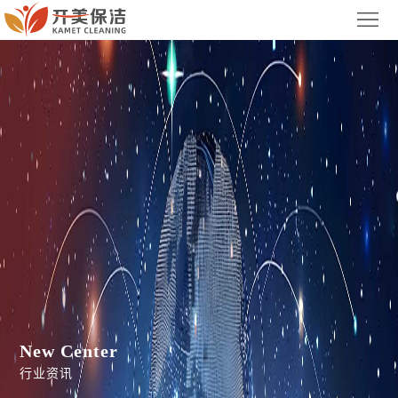
首
页
关
于
服
我
务
案
们
项
例
新
目
展
闻
联
示
中
系
集
心
我
团
们
官
New Center
行业资讯
网