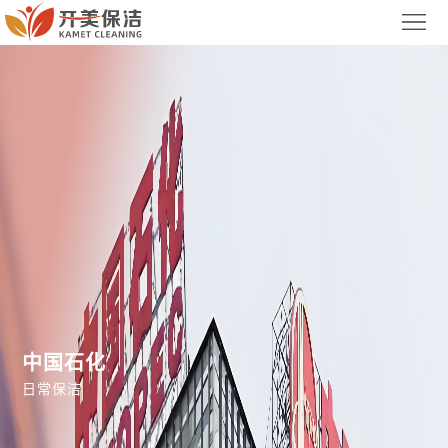
首
页
关
于
服
我
务
案
们
项
例
新
目
展
闻
联
示
中
系
集
心
我
团
中国石化
们
官
日常保洁
网