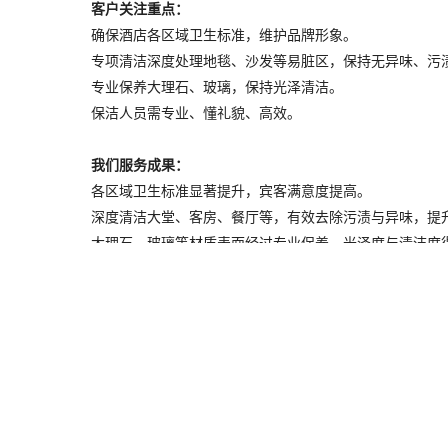
客户关注重点：
确保酒店各区域卫生标准，维护品牌形象。
专项清洁深度处理地毯、沙发等易脏区，保持无异味、污
专业保养大理石、玻璃，保持光泽清洁。
保洁人员需专业、懂礼貌、高效。
我们服务成果：
各区域卫生标准显著提升，宾客满意度提高。
深度清洁大堂、客房、餐厅等，有效去除污渍与异味，提
大理石、玻璃等材质表面经过专业保养，光泽度与清洁度
保洁人员专业素养高，服务态度好，工作效率高，得到酒
MLB
上一篇：
兴业银行
下一篇：