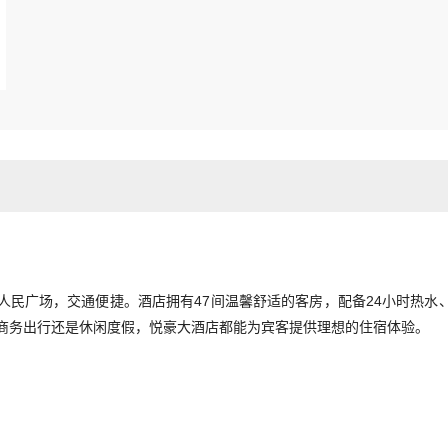
民广场，交通便捷。酒店拥有47间温馨舒适的客房，配备24小时热水
是商务出行还是休闲度假，悦豪大酒店都能为宾客提供理想的住宿体验。