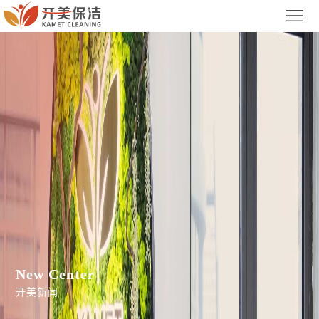
首
页
关
于
服
我
务
案
们
项
例
新
目
展
闻
联
示
中
系
集
心
我
团
New Center
们
官
开美新闻
网