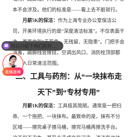
本不会涉及。他们的标准是——看上去不脏就行。
月薪5K的保洁：
作为上海专业办公室保洁公
司，开美环境执行的是“深度清洁标准”。不仅表面干
净，更要做到“无死角、无残留、无隐患”。门把手会
可以介绍下你们的开荒保洁业务么？
消毒，踢脚线会擦拭，空调出风口、消防栓顶部都
会纳入日常清洁范围。
二、工具与药剂：从“一块抹布走
天下”到“专材专用”
月薪1K的保洁：
工具极其简陋。通常是一把扫
帚、一个拖把、一块抹布。最致命的是，抹布不分
区域——擦完桌子擦马桶，擦完马桶再擦洗手台。