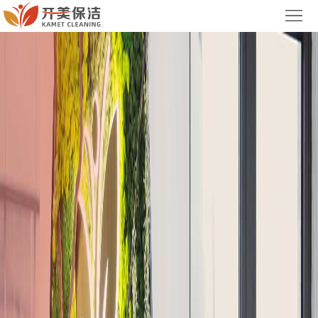
首
页
关
于
服
我
务
案
们
项
例
新
目
展
闻
联
示
中
系
集
心
我
团
们
官
网