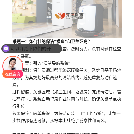
难题一：如何杜绝保洁
“摸鱼”和卫生死角？
可以介绍下你们的开荒保洁业务么？
传统模式：靠管理员不停巡查，费时费力，总有问题在检查
后才暴露。
解决方案
：引入
“清洁导航系统”
路径规划：保洁员通过智能终端接收任务，系统已基于场地
数据，为其规划好最高效的清洁路线，避免重复劳动和遗
漏。
过程留痕：关键区域（如卫生间、垃圾房）完成清洁后，需
扫码打卡。系统自动记录作业时间与时长，确保关键节点执
行到位。
效果保障：简单来说，为保洁员装上了
“工作导航”，让每一
步操作都有迹可循，从根本上杜绝了随意性和盲区。